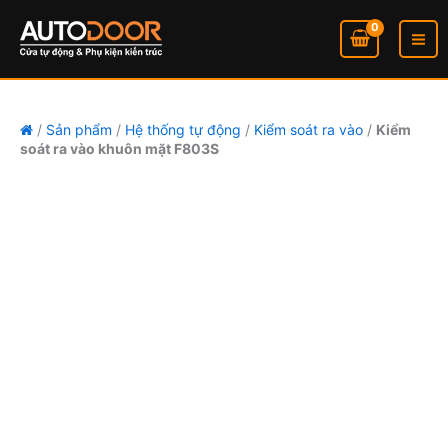
mặt
Kiểm
Nhảy
F803S
soát
tới
số
ra
nội
lượng
vào
dung
khuôn
mặt
F803S
/
Sản phẩm
/
Hệ thống tự động
/
Kiểm soát ra vào
/
Kiểm
soát ra vào khuôn mặt F803S
số
lượng