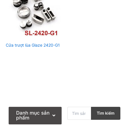
Cửa trượt lùa Glaze 2420-G1
T
Danh mục sản
Tìm kiếm
ì
phẩm
m
k