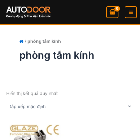
Nhảy
tới
nội
dung
/
phòng tắm kính
phòng tắm kính
Hiển thị kết quả duy nhất