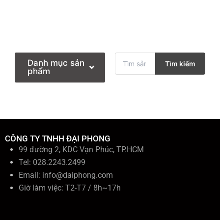
T
Danh mục sản
Tìm kiếm
ì
phẩm
m
k
i
ế
m
:
CÔNG TY TNHH ĐẠI PHONG
99 đường 2, KDC Vạn Phúc, TP.HCM
Tel: 028.2243.2499
Email:
info@daiphong.com
Giờ làm việc: T2-T7 / 8h~17h