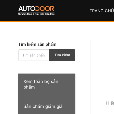
Nhảy
tới
TRANG CH
nội
dung
Tìm kiếm sản phẩm
T
Tìm kiếm
ì
m
k
i
ế
Xem toàn bộ sản
m
phẩm
:
Hiể
Sản phẩm giảm giá