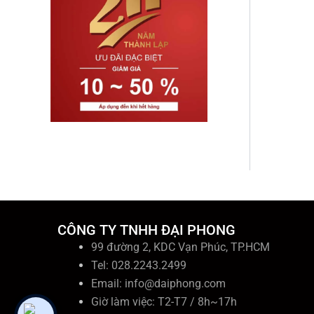
CÔNG TY TNHH ĐẠI PHONG
99 đường 2, KDC Vạn Phúc, TP.HCM
Tel: 028.2243.2499
Email:
info@daiphong.com
Giờ làm việc: T2-T7 / 8h~17h