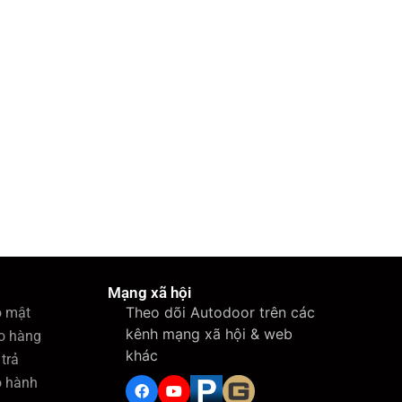
Mạng xã hội
Theo dõi Autodoor trên các
o mật
kênh mạng xã hội & web
o hàng
khác
trả
o hành