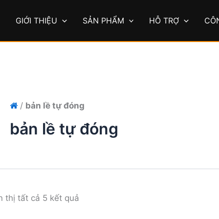
Ủ
GIỚI THIỆU
SẢN PHẨM
HỖ TRỢ
CÔ
/
bản lề tự đóng
bản lề tự đóng
n thị tất cả 5 kết quả