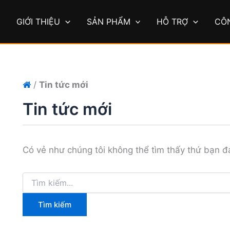
Tìm
kiếm:
Ủ
GIỚI THIỆU
SẢN PHẨM
HỖ TRỢ
CÔ
/
Tin tức mới
Tin tức mới
Có vẻ như chúng tôi không thể tìm thấy thứ bạn đa