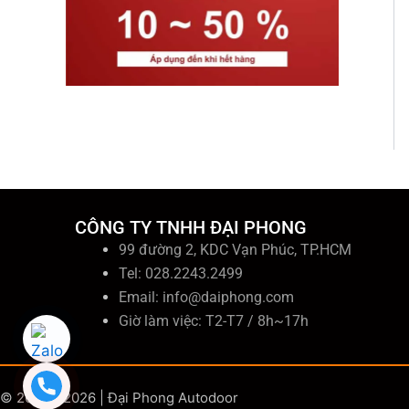
CÔNG TY TNHH ĐẠI PHONG
99 đường 2, KDC Vạn Phúc, TP.HCM
Tel: 028.2243.2499
Email:
info@daiphong.com
Giờ làm việc: T2-T7 / 8h~17h
© 2006 - 2026 | Đại Phong Autodoor