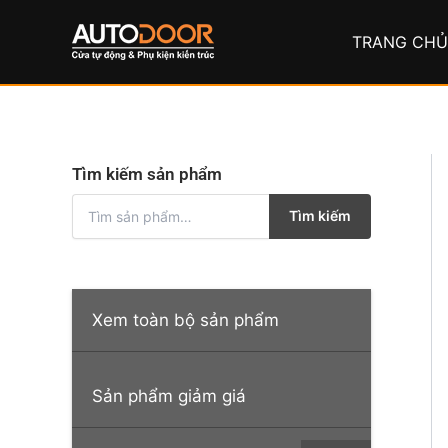
Nhảy
tới
TRANG CH
nội
dung
Tìm kiếm sản phẩm
T
Tìm kiếm
ì
m
k
i
ế
Xem toàn bộ sản phẩm
m
:
Sản phẩm giảm giá