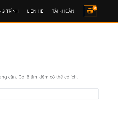
NG TRÌNH
LIÊN HỆ
TÀI KHOẢN
ng cần. Có lẽ tìm kiếm có thể có ích.