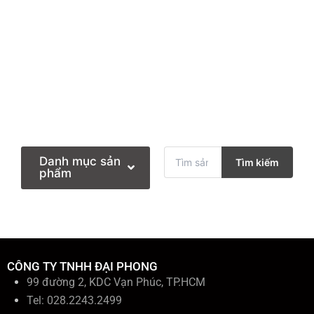
T
Danh mục sản
Tìm kiếm
ì
phẩm
m
k
i
ế
m
:
CÔNG TY TNHH ĐẠI PHONG
99 đường 2, KDC Vạn Phúc, TP.HCM
Tel: 028.2243.2499