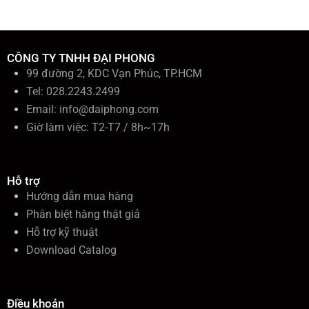
ế
m
:
CÔNG TY TNHH ĐẠI PHONG
99 đường 2, KDC Vạn Phúc, TP.HCM
Tel: 028.2243.2499
Email:
info@daiphong.com
Giờ làm việc: T2-T7 / 8h~17h
Hỗ trợ
Hướng dẫn mua hàng
Phân biệt hàng thật giả
Hỗ trợ kỹ thuật
Download Catalog
Điều khoản