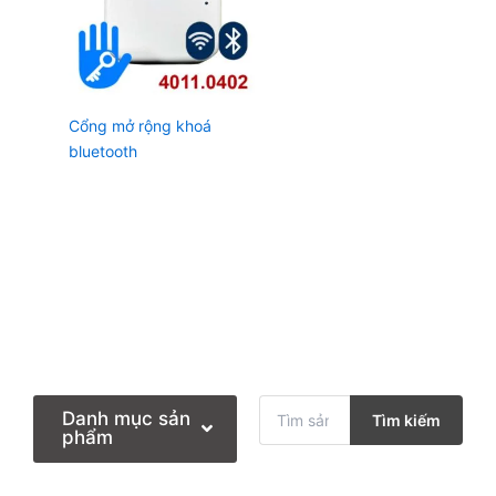
Cổng mở rộng khoá
bluetooth
T
Danh mục sản
Tìm kiếm
ì
phẩm
m
k
i