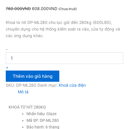
760.000
VND
608.000
VND
(Chưa thuế)
Khoá từ hít DP-ML280 cho lực giữ đến 280kg (600LBS),
chuyên dụng cho hệ thống kiểm soát ra vào, cửa tự động và
các ứng dụng khác.
-
+
Thêm vào giỏ hàng
SKU:
DP-ML280
Danh mục:
Khoá cửa điện
Mô tả
KHOÁ TỪ HÍT 280KG
Nhãn hiệu: Glaze
Mã SP: DP-ML280
Bảo hành: 6 tháng