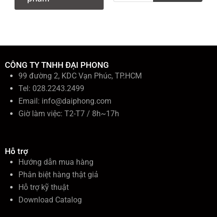
m
k
i
ế
m
:
CÔNG TY TNHH ĐẠI PHONG
99 đường 2, KDC Vạn Phúc, TP.HCM
Tel: 028.2243.2499
Email:
info@daiphong.com
Giờ làm việc: T2-T7 / 8h~17h
Hỗ trợ
Hướng dẫn mua hàng
Phân biệt hàng thật giả
Hỗ trợ kỹ thuật
Download Catalog