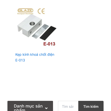
Kẹp kính khoá chốt điện
E-013
T
Danh mục sản
Tìm kiếm
ì
phẩm