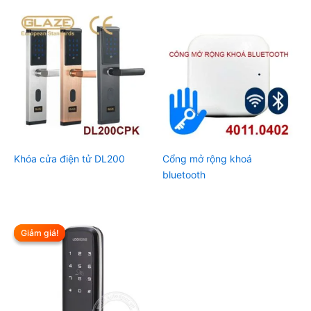
Khóa cửa điện tử DL200
Cổng mở rộng khoá
bluetooth
Giảm giá!
Giảm giá!