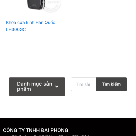
Khóa cửa kính Hàn Quốc
LH300GC
T
Danh mục sản
Tìm kiếm
ì
phẩm
m
k
i
ế
m
:
CÔNG TY TNHH ĐẠI PHONG