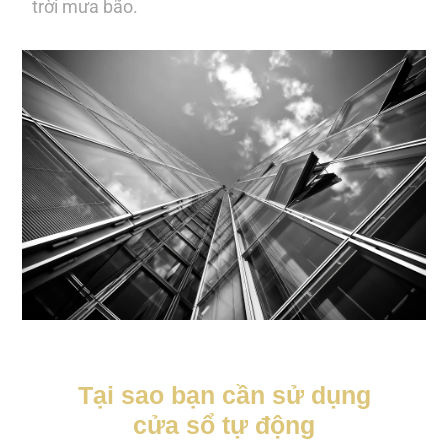
trời mưa bão.
Tại sao bạn cần sử dụng
cửa sổ tự động