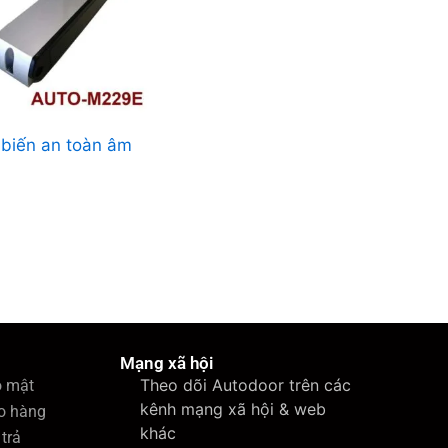
biến an toàn âm
Mạng xã hội
Theo dõi Autodoor trên các
o mật
kênh mạng xã hội & web
o hàng
khác
trả