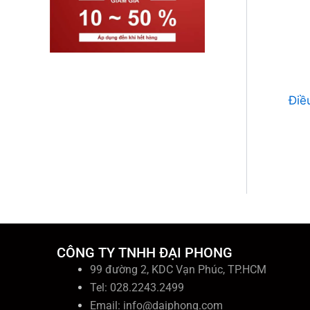
Điề
CÔNG TY TNHH ĐẠI PHONG
99 đường 2, KDC Vạn Phúc, TP.HCM
Tel: 028.2243.2499
Email:
info@daiphong.com