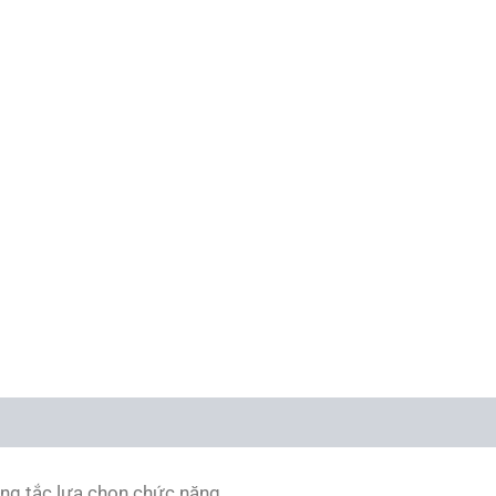
tả
ng tắc lựa chọn chức năng