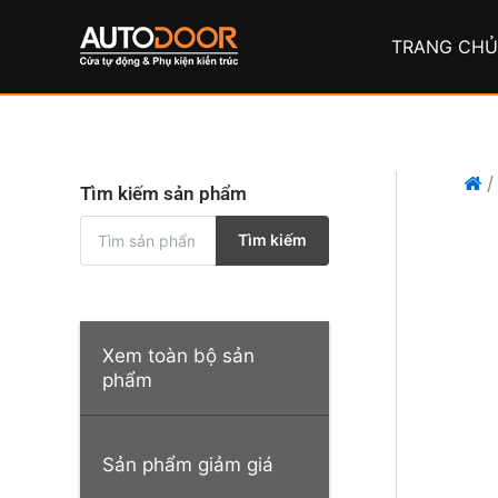
Nhảy
tới
TRANG CH
nội
dung
Tìm kiếm sản phẩm
T
Tìm kiếm
ì
m
k
i
ế
Xem toàn bộ sản
m
phẩm
:
Sản phẩm giảm giá