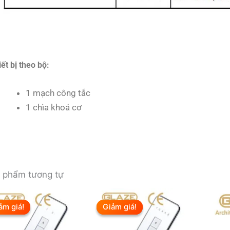
iết bị theo bộ:
1 mạch công tắc
1 chìa khoá cơ
 phẩm tương tự
ảm giá!
ảm giá!
Giảm giá!
Giảm giá!