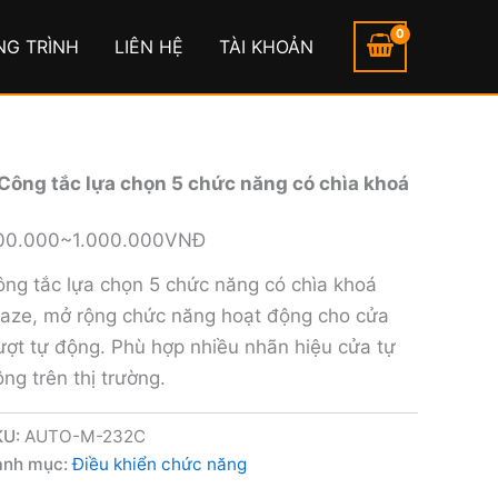
NG TRÌNH
LIÊN HỆ
TÀI KHOẢN
Công tắc lựa chọn 5 chức năng có chìa khoá
00.000~1.000.000VNĐ
ng tắc lựa chọn 5 chức năng có chìa khoá
laze, mở rộng chức năng hoạt động cho cửa
ượt tự động. Phù hợp nhiều nhãn hiệu cửa tự
ng trên thị trường.
KU:
AUTO-M-232C
anh mục:
Điều khiển chức năng