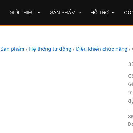
Ủ
GIỚI THIỆU
SẢN PHẨM
HỖ TRỢ
CÔ
/
Sản phẩm
/
Hệ thống tự động
/
Điều khiển chức năng
/
3
Cô
G
tr
độ
S
D