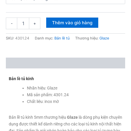
Thêm vào giỏ hàng
-
+
SKU:
4301.24
Danh mục:
Bản lề tủ
Thương hiệu:
Glaze
Mô tả
Bản lề tủ kính
Nhãn hiệu: Glaze
Mã sản phẩm: 4301.24
Chất liêu: inox mờ
Bản lề tủ kính 5mm thương hiệu
Glaze
là dòng phụ kiện chuyên
dụng được thiết kế dành riêng cho các loại tủ kính nội thất hiện
đại. Sản phẩm là giải pháp hoàn hảo cho các loại tủ trưng bày