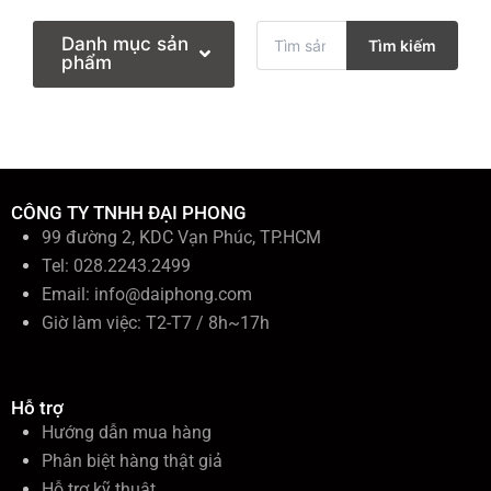
T
Danh mục sản
Tìm kiếm
ì
phẩm
m
k
i
ế
m
:
CÔNG TY TNHH ĐẠI PHONG
99 đường 2, KDC Vạn Phúc, TP.HCM
Tel: 028.2243.2499
Email:
info@daiphong.com
Giờ làm việc: T2-T7 / 8h~17h
Hỗ trợ
Hướng dẫn mua hàng
Phân biệt hàng thật giả
Hỗ trợ kỹ thuật