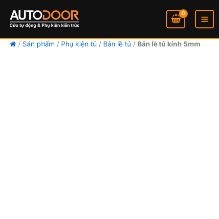
Nhảy
tới
nội
dung
/
Sản phẩm
/
Phụ kiện tủ
/
Bản lề tủ
/
Bản lề tủ kính 5mm
Bản
Khoảng
lề
tủ
giá:
kính
5mm
từ
số
lượng
22.000
đến
96.000